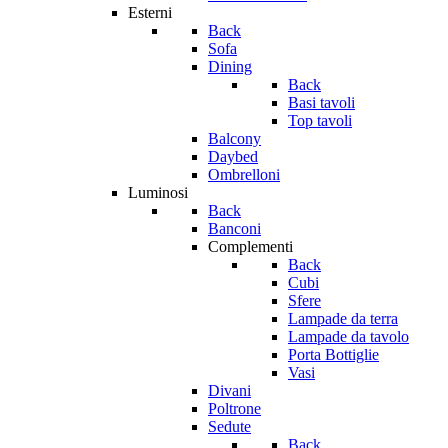
Esterni
Back
Sofa
Dining
Back
Basi tavoli
Top tavoli
Balcony
Daybed
Ombrelloni
Luminosi
Back
Banconi
Complementi
Back
Cubi
Sfere
Lampade da terra
Lampade da tavolo
Porta Bottiglie
Vasi
Divani
Poltrone
Sedute
Back