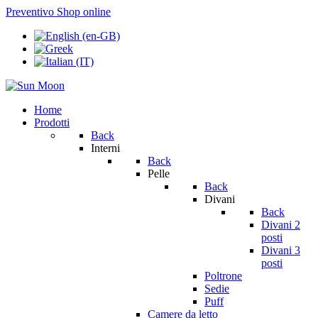
Preventivo
Shop online
Home
Prodotti
Back
Interni
Back
Pelle
Back
Divani
Back
Divani 2
posti
Divani 3
posti
Poltrone
Sedie
Puff
Camere da letto