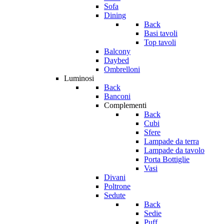
Sofa
Dining
Back
Basi tavoli
Top tavoli
Balcony
Daybed
Ombrelloni
Luminosi
Back
Banconi
Complementi
Back
Cubi
Sfere
Lampade da terra
Lampade da tavolo
Porta Bottiglie
Vasi
Divani
Poltrone
Sedute
Back
Sedie
Puff