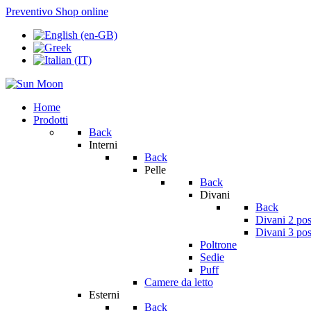
Preventivo
Shop online
Home
Prodotti
Back
Interni
Back
Pelle
Back
Divani
Back
Divani 2 pos
Divani 3 pos
Poltrone
Sedie
Puff
Camere da letto
Esterni
Back