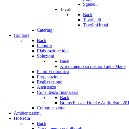
Sgabelli
Tavoli
Back
Tavoli alti
Tavolini bassi
Catering
Contract
Back
Incontro
Elaborazione idee
Soluzioni
Back
Arredamento su misura Tailor Made
Piano Economico
Progettazione
Realizzazione
Assistenza
Consulenza finanziaria
Back
Bonus Fiscale Hotel e Agriturismi 2
Comunicazione
Ambientazioni
HoReCa
Back
Arredamento per alberghi