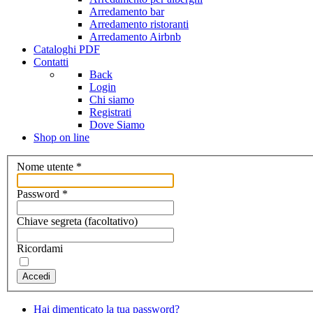
Arredamento bar
Arredamento ristoranti
Arredamento Airbnb
Cataloghi PDF
Contatti
Back
Login
Chi siamo
Registrati
Dove Siamo
Shop on line
Nome utente
*
Password
*
Chiave segreta
(facoltativo)
Ricordami
Accedi
Hai dimenticato la tua password?