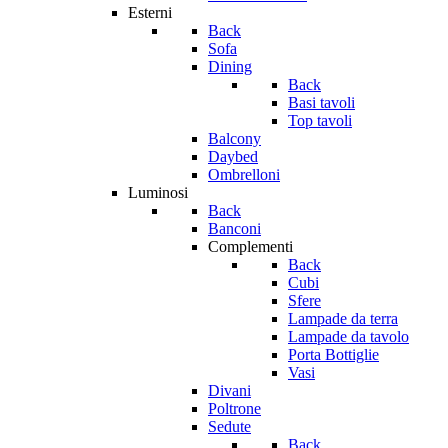
Esterni
Back
Sofa
Dining
Back
Basi tavoli
Top tavoli
Balcony
Daybed
Ombrelloni
Luminosi
Back
Banconi
Complementi
Back
Cubi
Sfere
Lampade da terra
Lampade da tavolo
Porta Bottiglie
Vasi
Divani
Poltrone
Sedute
Back