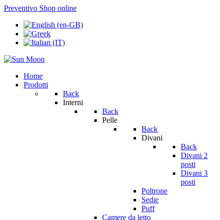
Preventivo
Shop online
Home
Prodotti
Back
Interni
Back
Pelle
Back
Divani
Back
Divani 2
posti
Divani 3
posti
Poltrone
Sedie
Puff
Camere da letto