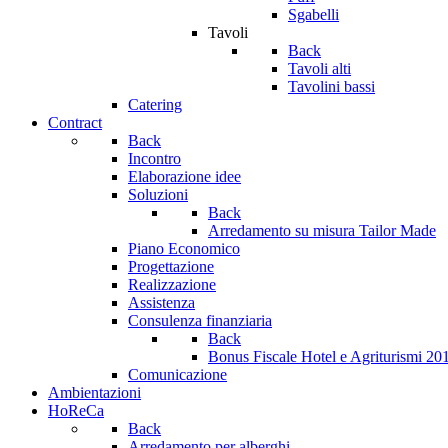
Sgabelli
Tavoli
Back
Tavoli alti
Tavolini bassi
Catering
Contract
Back
Incontro
Elaborazione idee
Soluzioni
Back
Arredamento su misura Tailor Made
Piano Economico
Progettazione
Realizzazione
Assistenza
Consulenza finanziaria
Back
Bonus Fiscale Hotel e Agriturismi 2
Comunicazione
Ambientazioni
HoReCa
Back
Arredamento per alberghi