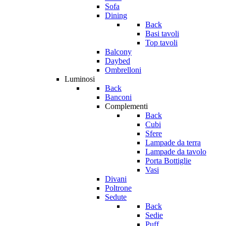
Sofa
Dining
Back
Basi tavoli
Top tavoli
Balcony
Daybed
Ombrelloni
Luminosi
Back
Banconi
Complementi
Back
Cubi
Sfere
Lampade da terra
Lampade da tavolo
Porta Bottiglie
Vasi
Divani
Poltrone
Sedute
Back
Sedie
Puff