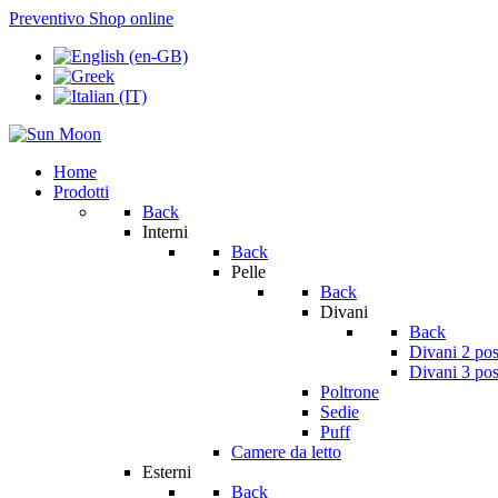
Preventivo
Shop online
Home
Prodotti
Back
Interni
Back
Pelle
Back
Divani
Back
Divani 2 pos
Divani 3 pos
Poltrone
Sedie
Puff
Camere da letto
Esterni
Back