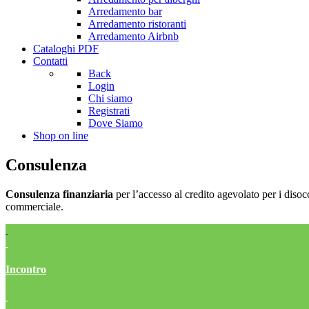
Arredamento bar
Arredamento ristoranti
Arredamento Airbnb
Cataloghi PDF
Contatti
Back
Login
Chi siamo
Registrati
Dove Siamo
Shop on line
Consulenza
Consulenza finanziaria
per l’accesso al credito agevolato per i disoc
commerciale.
Incontro