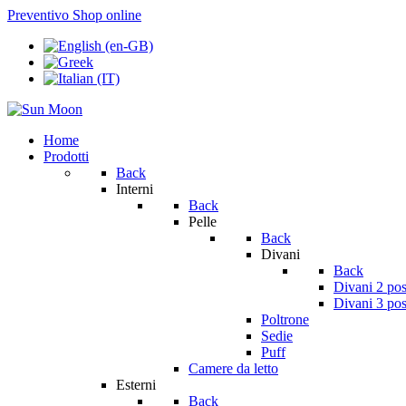
Preventivo
Shop online
Home
Prodotti
Back
Interni
Back
Pelle
Back
Divani
Back
Divani 2 pos
Divani 3 pos
Poltrone
Sedie
Puff
Camere da letto
Esterni
Back