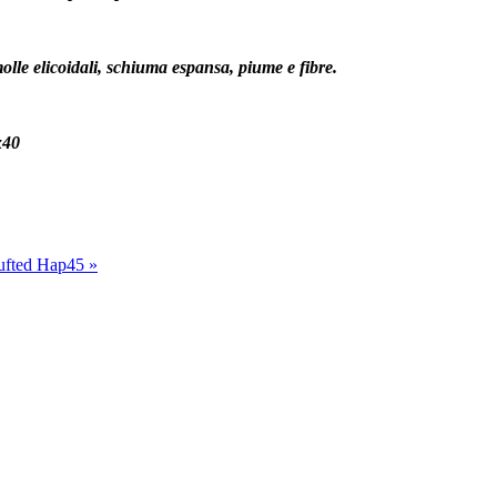
lle elicoidali, schiuma espansa, piume e fibre.
x40
Tufted Hap45 »