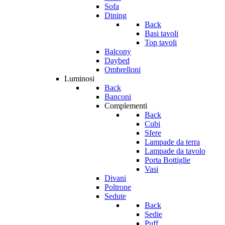
Sofa
Dining
Back
Basi tavoli
Top tavoli
Balcony
Daybed
Ombrelloni
Luminosi
Back
Banconi
Complementi
Back
Cubi
Sfere
Lampade da terra
Lampade da tavolo
Porta Bottiglie
Vasi
Divani
Poltrone
Sedute
Back
Sedie
Puff