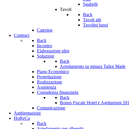
Sgabelli
Tavoli
Back
Tavoli alti
Tavolini bassi
Catering
Contract
Back
Incontro
Elaborazione idee
Soluzioni
Back
Arredamento su misura Tailor Made
Piano Economico
Progettazione
Realizzazione
Assistenza
Consulenza finanziaria
Back
Bonus Fiscale Hotel e Agriturismi 2
Comunicazione
Ambientazioni
HoReCa
Back
Arredamento per alberghi