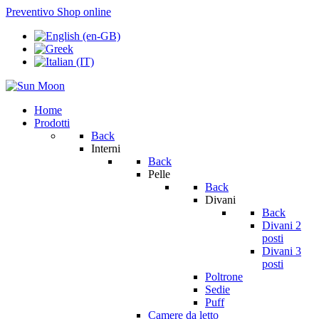
Preventivo
Shop online
Home
Prodotti
Back
Interni
Back
Pelle
Back
Divani
Back
Divani 2
posti
Divani 3
posti
Poltrone
Sedie
Puff
Camere da letto