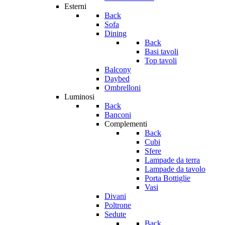
Esterni
Back
Sofa
Dining
Back
Basi tavoli
Top tavoli
Balcony
Daybed
Ombrelloni
Luminosi
Back
Banconi
Complementi
Back
Cubi
Sfere
Lampade da terra
Lampade da tavolo
Porta Bottiglie
Vasi
Divani
Poltrone
Sedute
Back