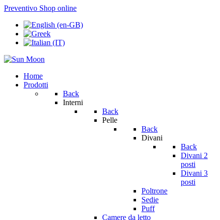
Preventivo
Shop online
Home
Prodotti
Back
Interni
Back
Pelle
Back
Divani
Back
Divani 2
posti
Divani 3
posti
Poltrone
Sedie
Puff
Camere da letto