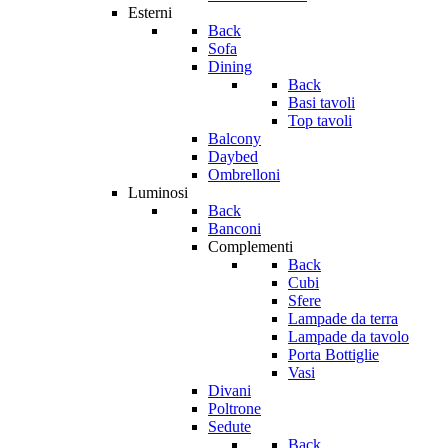
Esterni
Back
Sofa
Dining
Back
Basi tavoli
Top tavoli
Balcony
Daybed
Ombrelloni
Luminosi
Back
Banconi
Complementi
Back
Cubi
Sfere
Lampade da terra
Lampade da tavolo
Porta Bottiglie
Vasi
Divani
Poltrone
Sedute
Back