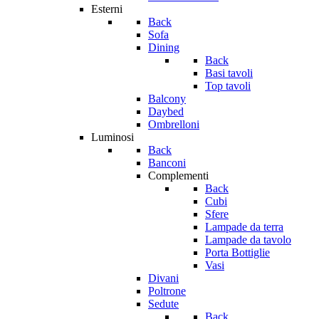
Esterni
Back
Sofa
Dining
Back
Basi tavoli
Top tavoli
Balcony
Daybed
Ombrelloni
Luminosi
Back
Banconi
Complementi
Back
Cubi
Sfere
Lampade da terra
Lampade da tavolo
Porta Bottiglie
Vasi
Divani
Poltrone
Sedute
Back