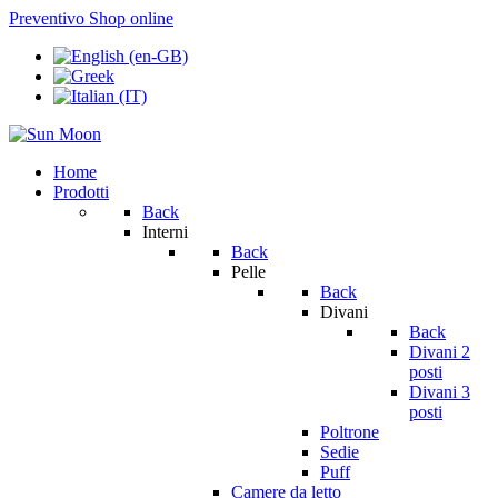
Preventivo
Shop online
Home
Prodotti
Back
Interni
Back
Pelle
Back
Divani
Back
Divani 2
posti
Divani 3
posti
Poltrone
Sedie
Puff
Camere da letto