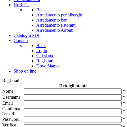
HoReCa
Back
Arredamento per alberghi
Arredamento bar
Arredamento ristoranti
Arredamento Airbnb
Cataloghi PDF
Contatti
Back
Login
Chi siamo
Registrati
Dove Siamo
Shop on line
Registrati
Dettagli utente
Nome
*
Username
*
Email
*
Conferma
*
l'email
Password
*
Verifica