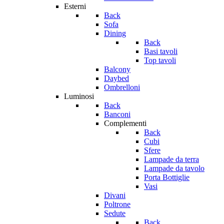
Esterni
Back
Sofa
Dining
Back
Basi tavoli
Top tavoli
Balcony
Daybed
Ombrelloni
Luminosi
Back
Banconi
Complementi
Back
Cubi
Sfere
Lampade da terra
Lampade da tavolo
Porta Bottiglie
Vasi
Divani
Poltrone
Sedute
Back