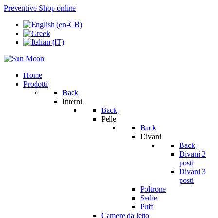
Preventivo
Shop online
Home
Prodotti
Back
Interni
Back
Pelle
Back
Divani
Back
Divani 2
posti
Divani 3
posti
Poltrone
Sedie
Puff
Camere da letto