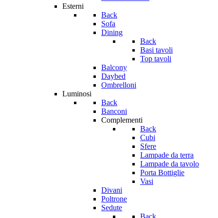
Esterni
Back
Sofa
Dining
Back
Basi tavoli
Top tavoli
Balcony
Daybed
Ombrelloni
Luminosi
Back
Banconi
Complementi
Back
Cubi
Sfere
Lampade da terra
Lampade da tavolo
Porta Bottiglie
Vasi
Divani
Poltrone
Sedute
Back