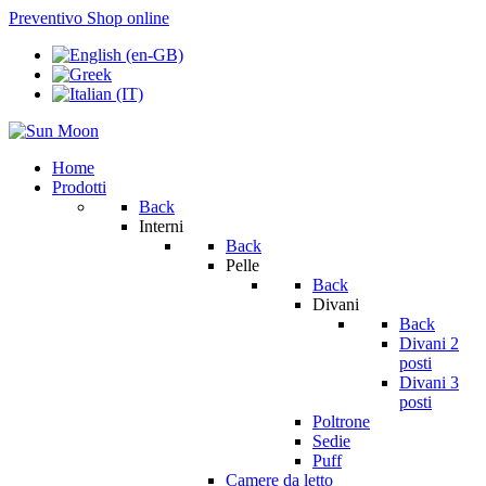
Preventivo
Shop online
Home
Prodotti
Back
Interni
Back
Pelle
Back
Divani
Back
Divani 2
posti
Divani 3
posti
Poltrone
Sedie
Puff
Camere da letto