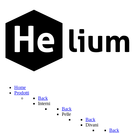
Home
Prodotti
Back
Interni
Back
Pelle
Back
Divani
Back