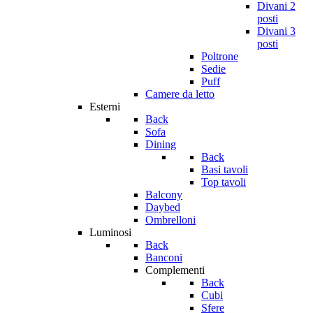
Divani 2
posti
Divani 3
posti
Poltrone
Sedie
Puff
Camere da letto
Esterni
Back
Sofa
Dining
Back
Basi tavoli
Top tavoli
Balcony
Daybed
Ombrelloni
Luminosi
Back
Banconi
Complementi
Back
Cubi
Sfere