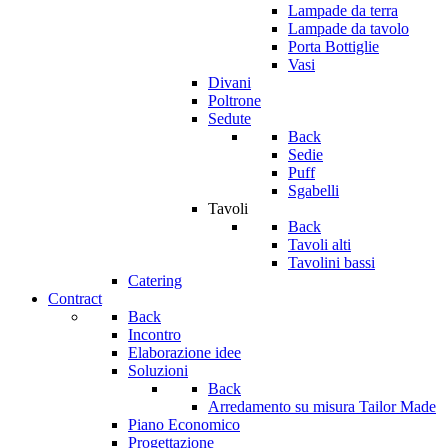
Lampade da terra
Lampade da tavolo
Porta Bottiglie
Vasi
Divani
Poltrone
Sedute
Back
Sedie
Puff
Sgabelli
Tavoli
Back
Tavoli alti
Tavolini bassi
Catering
Contract
Back
Incontro
Elaborazione idee
Soluzioni
Back
Arredamento su misura Tailor Made
Piano Economico
Progettazione