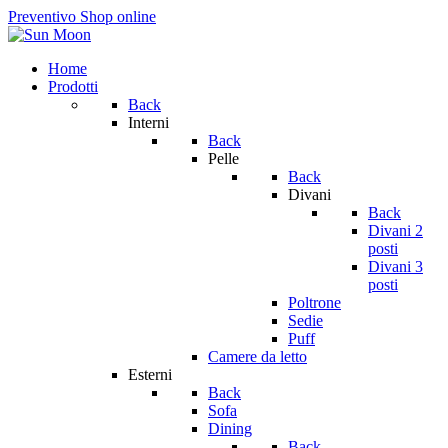
Preventivo
Shop online
Home
Prodotti
Back
Interni
Back
Pelle
Back
Divani
Back
Divani 2
posti
Divani 3
posti
Poltrone
Sedie
Puff
Camere da letto
Esterni
Back
Sofa
Dining
Back