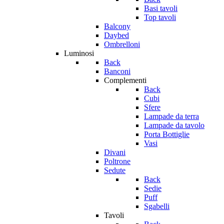
Basi tavoli
Top tavoli
Balcony
Daybed
Ombrelloni
Luminosi
Back
Banconi
Complementi
Back
Cubi
Sfere
Lampade da terra
Lampade da tavolo
Porta Bottiglie
Vasi
Divani
Poltrone
Sedute
Back
Sedie
Puff
Sgabelli
Tavoli