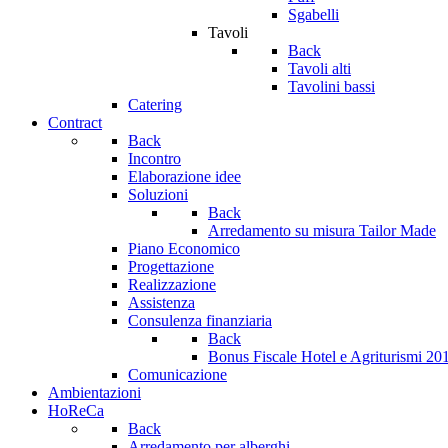
Sgabelli
Tavoli
Back
Tavoli alti
Tavolini bassi
Catering
Contract
Back
Incontro
Elaborazione idee
Soluzioni
Back
Arredamento su misura Tailor Made
Piano Economico
Progettazione
Realizzazione
Assistenza
Consulenza finanziaria
Back
Bonus Fiscale Hotel e Agriturismi 2
Comunicazione
Ambientazioni
HoReCa
Back
Arredamento per alberghi