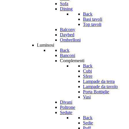
Sofa
Dining
Back
Basi tavoli
Top tavoli
Balcony
Daybed
Ombrelloni
Luminosi
Back
Banconi
Complementi
Back
Cubi
Sfere
Lampade da terra
Lampade da tavolo
Porta Bottiglie
Vasi
Divani
Poltrone
Sedute
Back
Sedie
Puff