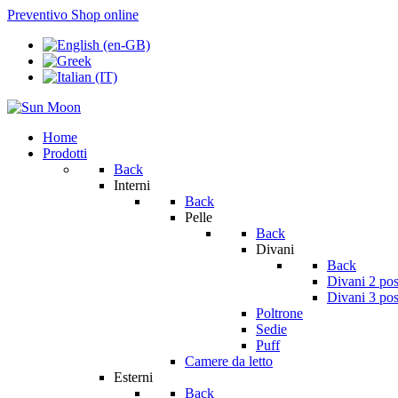
Preventivo
Shop online
Home
Prodotti
Back
Interni
Back
Pelle
Back
Divani
Back
Divani 2 pos
Divani 3 pos
Poltrone
Sedie
Puff
Camere da letto
Esterni
Back